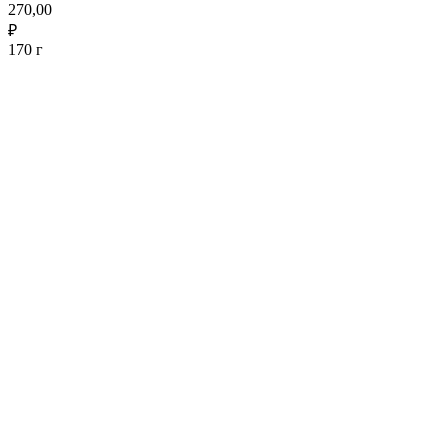
270,00
₽
170 г